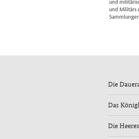
und militäri
und Militärs 
Sammlungen“
Die Dauera
Das Königl
Die Heere