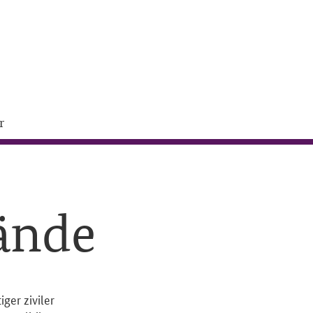
r
tände
ger ziviler