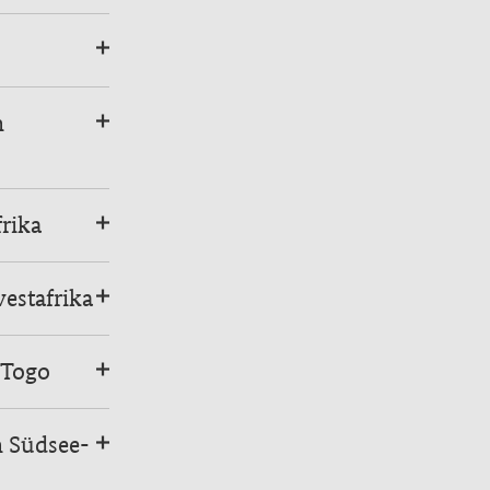
n
rika
estafrika
 Togo
n Südsee-