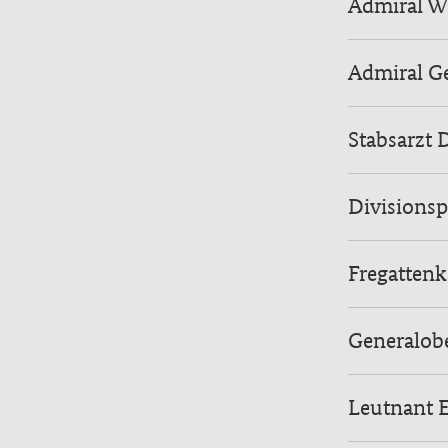
Admiral W
Admiral G
Stabsarzt 
Divisionsp
Fregatten
Generalobe
Leutnant 